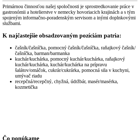
Primárnou činnosťou našej spoločnosti je sprostredkovanie práce v
gastronómii a hotelierstve v nemecky hovoriacich krajinách a s tým
spojeným informačno-poradenským servisom a inými doplnkovými
službami.
K najčastejšie obsadzovaným pozíciám patria:
čašník/čašníčka, pomocný čašník/čašníčka, raňajkový čašník/
čašníčka, barman/barmanka
kuchár/kuchárka, pomocný kuchár/kuchárka, raňajkový
kuchár/kuchárka, kuchár/kuchárka na prípravu
šalátov/omáčok, cukrár/cukrárka, pomocná sila v kuchyni,
umývač riadu
recepčná/recepčný, chyžná, údržbár, masér/masérka,
kozmetička
Čo ponúkame