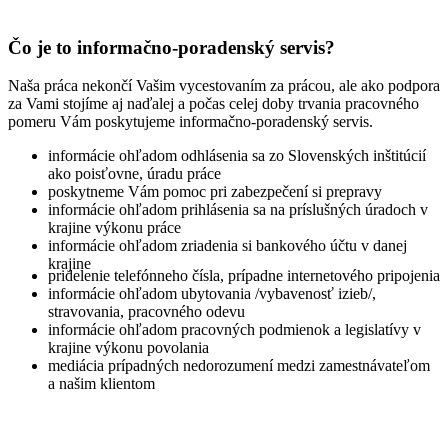
Čo je to informačno-poradenský servis?
Naša práca nekončí Vašim vycestovaním za prácou, ale ako podpora
za Vami stojíme aj naďalej a počas celej doby trvania pracovného
pomeru Vám poskytujeme informačno-poradenský servis.
informácie ohľadom odhlásenia sa zo Slovenských inštitúcií
ako poisťovne, úradu práce
poskytneme Vám pomoc pri zabezpečení si prepravy
informácie ohľadom prihlásenia sa na príslušných úradoch v
krajine výkonu práce
informácie ohľadom zriadenia si bankového účtu v danej
krajine
pridelenie telefónneho čísla, prípadne internetového pripojenia
informácie ohľadom ubytovania /vybavenosť izieb/,
stravovania, pracovného odevu
informácie ohľadom pracovných podmienok a legislatívy v
krajine výkonu povolania
mediácia prípadných nedorozumení medzi zamestnávateľom
a našim klientom