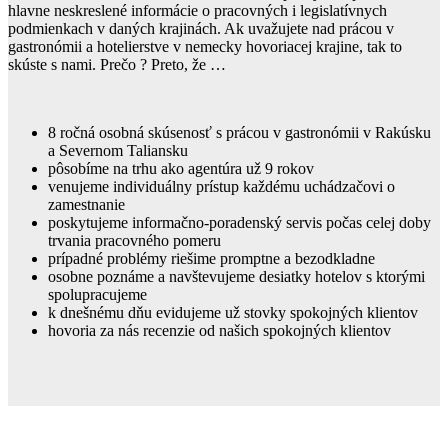
hlavne neskreslené informácie o pracovných i legislatívnych
podmienkach v daných krajinách. Ak uvažujete nad prácou v
gastronómii a hotelierstve v nemecky hovoriacej krajine, tak to
skúste s nami. Prečo ? Preto, že …
8 ročná osobná skúsenosť s prácou v gastronómii v Rakúsku
a Severnom Taliansku
pôsobíme na trhu ako agentúra už 9 rokov
venujeme individuálny prístup každému uchádzačovi o
zamestnanie
poskytujeme informačno-poradenský servis počas celej doby
trvania pracovného pomeru
prípadné problémy riešime promptne a bezodkladne
osobne poznáme a navštevujeme desiatky hotelov s ktorými
spolupracujeme
k dnešnému dňu evidujeme už stovky spokojných klientov
hovoria za nás recenzie od našich spokojných klientov