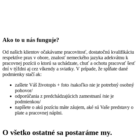
Ako to u nás funguje?
Od našich klientov očakávame pracovitosť, dostatočnú kvalifikáciu
respektíve prax v obore, znalosť nemeckého jazyka adekvátnu k
pracovnej pozícii o ktorú sa uchádzate, chuť a ochotu pracovať šesť
dní v týždni aj cez víkendy a sviatky. V prípade, že spĺňate dané
podmienky stačí ak:
zašlete Váš životopis + foto /nakoľko nie je potrebný osobný
pohovor/
odporúčania z predchádzajúcich zamestnaní /nie je
podmienkou/
napíšete o akú pozíciu máte záujem, aké sú Vaše predstavy o
plate a pracovnej náplni.
O všetko ostatné sa postaráme my.