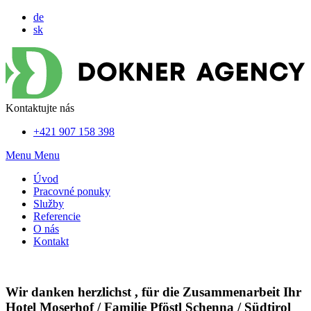
de
sk
Kontaktujte nás
+421 907 158 398
Menu
Menu
Úvod
Pracovné ponuky
Služby
Referencie
O nás
Kontakt
Wir danken herzlichst , für die Zusammenarbeit Ihr
Hotel Moserhof / Familie Pföstl Schenna / Südtirol